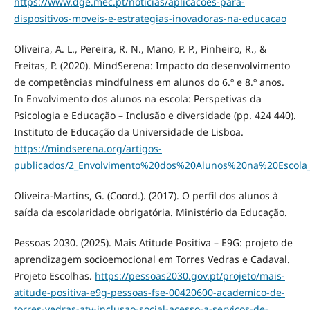
https://www.dge.mec.pt/noticias/aplicacoes-para-
dispositivos-moveis-e-estrategias-inovadoras-na-educacao
Oliveira, A. L., Pereira, R. N., Mano, P. P., Pinheiro, R., &
Freitas, P. (2020). MindSerena: Impacto do desenvolvimento
de competências mindfulness em alunos do 6.º e 8.º anos.
In Envolvimento dos alunos na escola: Perspetivas da
Psicologia e Educação – Inclusão e diversidade (pp. 424 440).
Instituto de Educação da Universidade de Lisboa.
https://mindserena.org/artigos-
publicados/2_Envolvimento%20dos%20Alunos%20na%20Escola
Oliveira-Martins, G. (Coord.). (2017). O perfil dos alunos à
saída da escolaridade obrigatória. Ministério da Educação.
Pessoas 2030. (2025). Mais Atitude Positiva – E9G: projeto de
aprendizagem socioemocional em Torres Vedras e Cadaval.
Projeto Escolhas.
https://pessoas2030.gov.pt/projeto/mais-
atitude-positiva-e9g-pessoas-fse-00420600-academico-de-
torres-vedras-atv-inclusao-social-acesso-a-servicos-de-