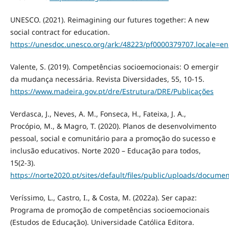
UNESCO. (2021). Reimagining our futures together: A new
social contract for education.
https://unesdoc.unesco.org/ark:/48223/pf0000379707.locale=en
Valente, S. (2019). Competências socioemocionais: O emergir
da mudança necessária. Revista Diversidades, 55, 10-15.
https://www.madeira.gov.pt/dre/Estrutura/DRE/Publicações
Verdasca, J., Neves, A. M., Fonseca, H., Fateixa, J. A.,
Procópio, M., & Magro, T. (2020). Planos de desenvolvimento
pessoal, social e comunitário para a promoção do sucesso e
inclusão educativos. Norte 2020 – Educação para todos,
15(2-3).
https://norte2020.pt/sites/default/files/public/uploads/documen
Veríssimo, L., Castro, I., & Costa, M. (2022a). Ser capaz:
Programa de promoção de competências socioemocionais
(Estudos de Educação). Universidade Católica Editora.