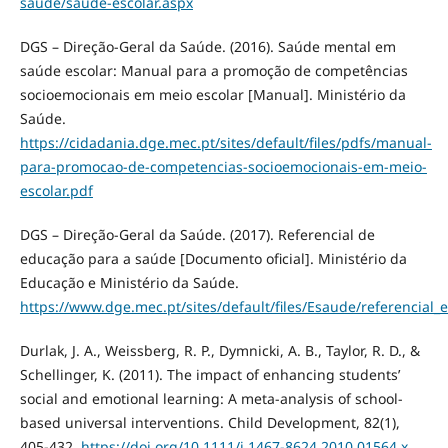
saude/saude-escolar.aspx
DGS – Direção-Geral da Saúde. (2016). Saúde mental em
saúde escolar: Manual para a promoção de competências
socioemocionais em meio escolar [Manual]. Ministério da
Saúde.
https://cidadania.dge.mec.pt/sites/default/files/pdfs/manual-
para-promocao-de-competencias-socioemocionais-em-meio-
escolar.pdf
DGS – Direção-Geral da Saúde. (2017). Referencial de
educação para a saúde [Documento oficial]. Ministério da
Educação e Ministério da Saúde.
https://www.dge.mec.pt/sites/default/files/Esaude/referencia
Durlak, J. A., Weissberg, R. P., Dymnicki, A. B., Taylor, R. D., &
Schellinger, K. (2011). The impact of enhancing students’
social and emotional learning: A meta-analysis of school-
based universal interventions. Child Development, 82(1),
405-432.
https://doi.org/10.1111/j.1467-8624.2010.01564.x