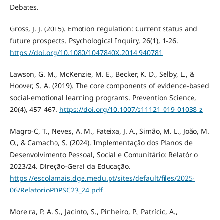
Debates.
Gross, J. J. (2015). Emotion regulation: Current status and
future prospects. Psychological Inquiry, 26(1), 1-26.
https://doi.org/10.1080/1047840X.2014.940781
Lawson, G. M., McKenzie, M. E., Becker, K. D., Selby, L., &
Hoover, S. A. (2019). The core components of evidence-based
social-emotional learning programs. Prevention Science,
20(4), 457-467.
https://doi.org/10.1007/s11121-019-01038-z
Magro-C, T., Neves, A. M., Fateixa, J. A., Simão, M. L., João, M.
O., & Camacho, S. (2024). Implementação dos Planos de
Desenvolvimento Pessoal, Social e Comunitário: Relatório
2023/24. Direção-Geral da Educação.
https://escolamais.dge.medu.pt/sites/default/files/2025-
06/RelatorioPDPSC23_24.pdf
Moreira, P. A. S., Jacinto, S., Pinheiro, P., Patrício, A.,