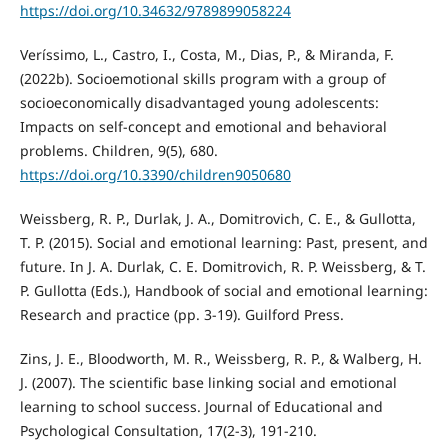
https://doi.org/10.34632/9789899058224
Veríssimo, L., Castro, I., Costa, M., Dias, P., & Miranda, F.
(2022b). Socioemotional skills program with a group of
socioeconomically disadvantaged young adolescents:
Impacts on self-concept and emotional and behavioral
problems. Children, 9(5), 680.
https://doi.org/10.3390/children9050680
Weissberg, R. P., Durlak, J. A., Domitrovich, C. E., & Gullotta,
T. P. (2015). Social and emotional learning: Past, present, and
future. In J. A. Durlak, C. E. Domitrovich, R. P. Weissberg, & T.
P. Gullotta (Eds.), Handbook of social and emotional learning:
Research and practice (pp. 3-19). Guilford Press.
Zins, J. E., Bloodworth, M. R., Weissberg, R. P., & Walberg, H.
J. (2007). The scientific base linking social and emotional
learning to school success. Journal of Educational and
Psychological Consultation, 17(2-3), 191-210.