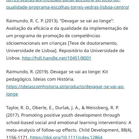
qualidade-programa-escolhas-torres-vedras-lisboa-centro/
Raimundo, R. C. P. (2013). “Devagar se vai ao longe”:
Avaliação da eficácia e da qualidade da implementação de
um programa de promoção de competências
sócioemocionais em crianças [Tese de doutoramento,
Universidade de Lisboa]. Repositório da Universidade de
Lisboa.
http://hdl.handle.net/10451/8001
Raimundo, R. (2019). Devagar se vai ao longe: Kit
pedagógico. Ideias com História.
https://ideiascomhistoria.pt/products/devagar-se-vai-ao-
longe
Taylor, R. D., Oberle, E., Durlak, J. A., & Weissberg, R. P.
(2017). Promoting positive youth development through
school-based social and emotional learning interventions: A
meta-analysis of follow-up effects. Child Development, 88(4),
1156-1171.
https://doi.org/10.1111/cdev.12864