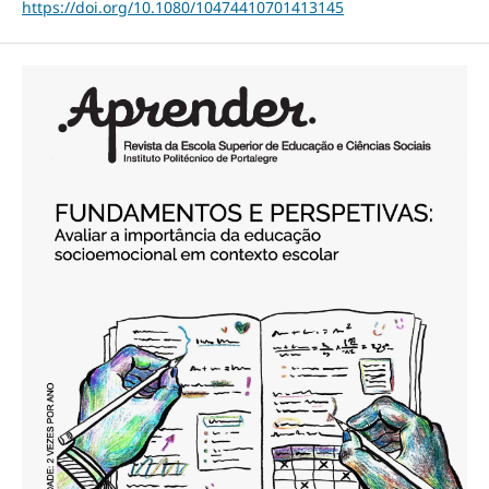
https://doi.org/10.1080/10474410701413145