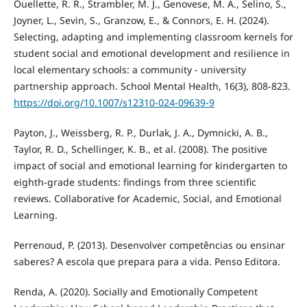
Ouellette, R. R., Strambler, M. J., Genovese, M. A., Selino, S.,
Joyner, L., Sevin, S., Granzow, E., & Connors, E. H. (2024).
Selecting, adapting and implementing classroom kernels for
student social and emotional development and resilience in
local elementary schools: a community - university
partnership approach. School Mental Health, 16(3), 808-823.
https://doi.org/10.1007/s12310-024-09639-9
Payton, J., Weissberg, R. P., Durlak, J. A., Dymnicki, A. B.,
Taylor, R. D., Schellinger, K. B., et al. (2008). The positive
impact of social and emotional learning for kindergarten to
eighth-grade students: findings from three scientific
reviews. Collaborative for Academic, Social, and Emotional
Learning.
Perrenoud, P. (2013). Desenvolver competências ou ensinar
saberes? A escola que prepara para a vida. Penso Editora.
Renda, A. (2020). Socially and Emotionally Competent