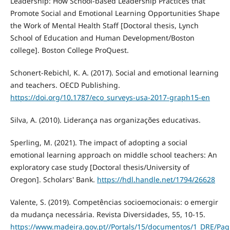
Leadership: How School-based Leadership Practices that
Promote Social and Emotional Learning Opportunities Shape
the Work of Mental Health Staff [Doctoral thesis, Lynch
School of Education and Human Development/Boston
college]. Boston College ProQuest.
Schonert-Rebichl, K. A. (2017). Social and emotional learning
and teachers. OECD Publishing.
https://doi.org/10.1787/eco_surveys-usa-2017-graph15-en
Silva, A. (2010). Liderança nas organizações educativas.
Sperling, M. (2021). The impact of adopting a social
emotional learning approach on middle school teachers: An
exploratory case study [Doctoral thesis/University of
Oregon]. Scholars' Bank.
https://hdl.handle.net/1794/26628
Valente, S. (2019). Competências socioemocionais: o emergir
da mudança necessária. Revista Diversidades, 55, 10-15.
https://www.madeira.gov.pt//Portals/15/documentos/1_DRE/Pagi