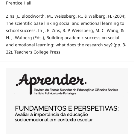
Prentice Hall.
Zins, J., Bloodworth, M., Weissberg, R., & Walberg, H. (2004).
The scientific base linking social and emotional learning to
school success. In J. E. Zins, R. P. Weissberg, M. C. Wang, &
H. J. Walberg (Eds.), Building academic success on social
and emotional learning: what does the research say? (pp. 3-
22). Teachers College Press.