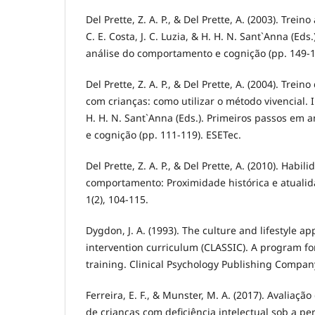
Del Prette, Z. A. P., & Del Prette, A. (2003). Trein
C. E. Costa, J. C. Luzia, & H. H. N. Sant`Anna (Ed
análise do comportamento e cognição (pp. 149-1
Del Prette, Z. A. P., & Del Prette, A. (2004). Trein
com crianças: como utilizar o método vivencial. In 
H. H. N. Sant`Anna (Eds.). Primeiros passos em
e cognição (pp. 111-119). ESETec.
Del Prette, Z. A. P., & Del Prette, A. (2010). Habil
comportamento: Proximidade histórica e atualida
1(2), 104-115.
Dygdon, J. A. (1993). The culture and lifestyle app
intervention curriculum (CLASSIC). A program for s
training. Clinical Psychology Publishing Compan
Ferreira, E. F., & Munster, M. A. (2017). Avaliaçã
de crianças com deficiência intelectual sob a pe