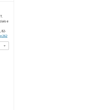
T.
iais e
0
, 82-
r.262