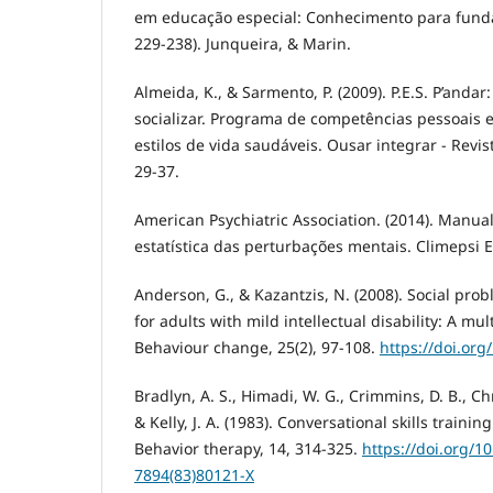
em educação especial: Conhecimento para funda
229-238). Junqueira, & Marin.
Almeida, K., & Sarmento, P. (2009). P.E.S. P’andar:
socializar. Programa de competências pessoais 
estilos de vida saudáveis. Ousar integrar - Revist
29-37.
American Psychiatric Association. (2014). Manua
estatística das perturbações mentais. Climepsi E
Anderson, G., & Kazantzis, N. (2008). Social prob
for adults with mild intellectual disability: A mul
Behaviour change, 25(2), 97-108.
https://doi.org
Bradlyn, A. S., Himadi, W. G., Crimmins, D. B., Chri
& Kelly, J. A. (1983). Conversational skills traini
Behavior therapy, 14, 314-325.
https://doi.org/1
7894(83)80121-X