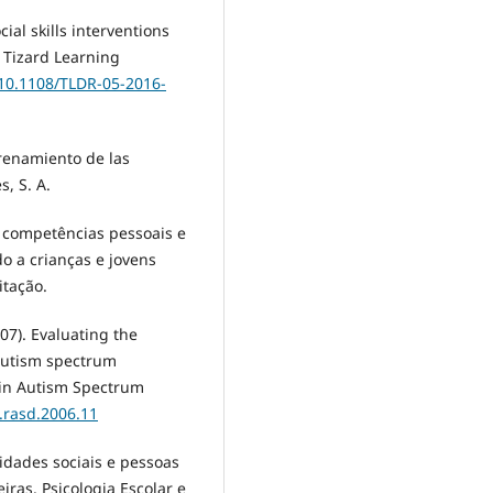
cial skills interventions
. Tizard Learning
/10.1108/TLDR-05-2016-
trenamiento de las
s, S. A.
e competências pessoais e
o a crianças e jovens
itação.
007). Evaluating the
 autism spectrum
h in Autism Spectrum
j.rasd.2006.11
lidades sociais e pessoas
ras. Psicologia Escolar e