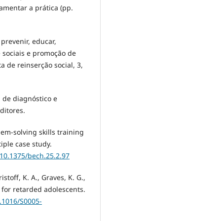
mentar a prática (pp.
 prevenir, educar,
e sociais e promoção de
a de reinserção social, 3,
l de diagnóstico e
ditores.
lem-solving skills training
tiple case study.
/10.1375/bech.25.2.97
stoff, K. A., Graves, K. G.,
ng for retarded adolescents.
0.1016/S0005-