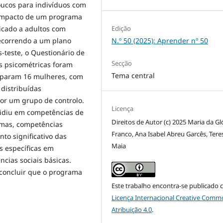
oucos para indivíduos com
o impacto de um programa
Edição
licado a adultos com
N.º 50 (2025): Aprender nº 50
recorrendo a um plano
s-teste, o Questionário de
Secção
es psicométricas foram
Tema central
ciparam 16 mulheres, com
distribuídas
or um grupo de controlo.
Licença
cidiu em competências de
Direitos de Autor (c) 2025 Maria da Gl
emas, competências
Franco, Ana Isabel Abreu Garcês, Tere
to significativo das
Maia
s específicas em
cias sociais básicas.
concluir que o programa
Este trabalho encontra-se publicado 
Licença Internacional Creative Comm
Atribuição 4.0
.