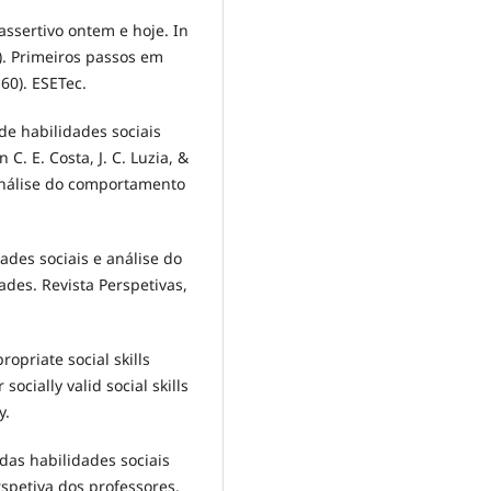
o assertivo ontem e hoje. In
s.). Primeiros passos em
60). ESETec.
o de habilidades sociais
C. E. Costa, J. C. Luzia, &
 análise do comportamento
idades sociais e análise do
des. Revista Perspetivas,
ropriate social skills
ocially valid social skills
y.
o das habilidades sociais
rspetiva dos professores.