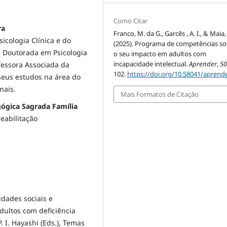
Como Citar
ra
Franco, M. da G., Garcês , A. I., & Maia, 
icologia Clínica e do
(2025). Programa de competências soc
 Doutorada em Psicologia
o seu impacto em adultos com
incapacidade intelectual.
Aprender
,
5
fessora Associada da
102.
https://doi.org/10.58041/aprende
seus estudos na área do
nais.
Mais Formatos de Citação
gógica Sagrada Família
eabilitação
lidades sociais e
dultos com deficiência
. I. Hayashi (Eds.), Temas