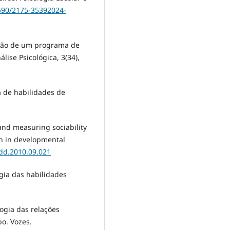
1590/2175-35392024-
liação de um programa de
lise Psicológica, 3(34),
a de habilidades de
g and measuring sociability
rch in developmental
idd.2010.09.021
logia das habilidades
ologia das relações
po. Vozes.