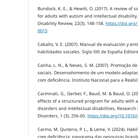
Bundock, K. E., & Hewitt, O. (2017). A review of so
for adults with autism and intellectual disability
Disability Review, 22(3), 148-158.
https://doi.org
0015
Caballo, V. E. (2007). Manual de evaluación y en
habilidades sociales. Siglo XXI de España Editore
Canha, L. N., & Neves, S. M. (2007). Promoção d
sociais. Desenvolvimento de um modelo adaptad
com deficiência. Instituto Nacional para a Reabil
Carminati, G., Gerber, F., Baud, M. & Baud, O. (2
effects of a structured program for adults with
disorders and intellectual disabilities, Researc
Disorders, 1 (3), 256-65.
https://doi.org/10.1016/
Carmo, M. Quiterio, P. L., & Leme, V. (2024). Habi
com deficiência: panorama das pesquisas brasilei