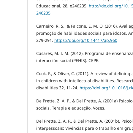
Educacional, 28, e246235.
http://dx.doi.org/10.
246235
Carneiro, R. S., & Falcone, E. M. O. (2016). Ava
promoção de habilidades sociais para idosos. Aná
279-291.
https://doi.org/10.14417/ap.960
Casares, M. I. M. (2012). Programa de enseñanz
interacción social (PEHIS). CEPE.
Cook, F., & Oliver, C. (2011). A review of definin
in children with intellectual disabilities. Resea
disabilities 32, 11-24.
https://doi.org/10.1016/j.r
De Prette, Z. A. P., & Del Prette, A. (2001a) Psico
sociais. Terapia e educação. Vozes.
Del Prette, Z. A. P., & Del Prette, A. (2001b). Psic
interpessoais: Vivências para o trabalho em gru