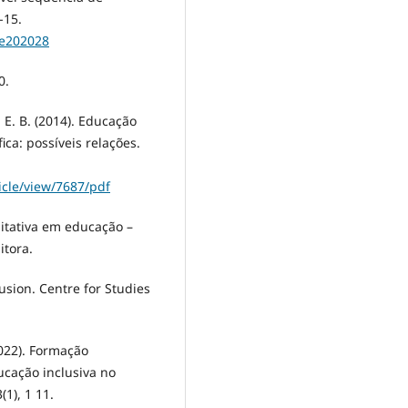
-15.
.e202028
0.
, E. B. (2014). Educação
ica: possíveis relações.
icle/view/7687/pdf
litativa em educação –
itora.
lusion. Centre for Studies
(2022). Formação
cação inclusiva no
1), 1 11.