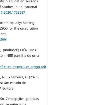
ty in education: lessons
f Studies in Educational
317.2020.1729587
atters equally: Making
SCO for the celebration
ment.
88991
9). (multidefi) CIÊNCIA: O
 com NEE partilha de uma
idefi)CI%C3%8ANCIA_artigo.pdf
, N., & Ferreira, C. (2020).
os: Um estudo de
 Editora.
2020). Concepções, práticas
vel sequência de