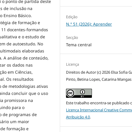
i o ponto de partida deste
as de inclusão na
o Ensino Básico.
Edição
atégia de formação e
N.º 51 (2026): Aprender
u 11 docentes-formandos
alitativa e o estudo de
Secção
gem de autoestudo. No
Tema central
 multimodais elaboradas
. A análise de conteúdo,
Licença
zar os dados nas
ação em Ciências,
Direitos de Autor (c) 2026 Elsa Sofia 
al. Os resultados
Pinto, Betina Lopes, Catarina Mangas
o de metodologias ativas
 ainda concluir que o uso
gia promissora na
Este trabalho encontra-se publicado 
uindo para o
Licença Internacional Creative Comm
ão de programas de
Atribuição 4.0
.
sário um maior
 de formação e