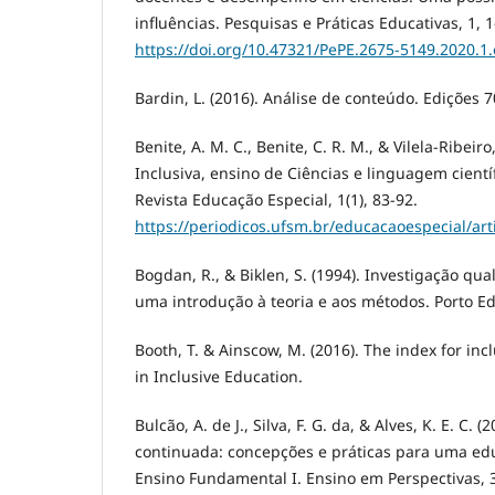
influências. Pesquisas e Práticas Educativas, 1, 1
https://doi.org/10.47321/PePE.2675-5149.2020.1
Bardin, L. (2016). Análise de conteúdo. Edições 7
Benite, A. M. C., Benite, C. R. M., & Vilela-Ribeiro
Inclusiva, ensino de Ciências e linguagem científ
Revista Educação Especial, 1(1), 83-92.
https://periodicos.ufsm.br/educacaoespecial/art
Bogdan, R., & Biklen, S. (1994). Investigação qua
uma introdução à teoria e aos métodos. Porto Ed
Booth, T. & Ainscow, M. (2016). The index for inc
in Inclusive Education.
Bulcão, A. de J., Silva, F. G. da, & Alves, K. E. C. 
continuada: concepções e práticas para uma edu
Ensino Fundamental I. Ensino em Perspectivas, 3(