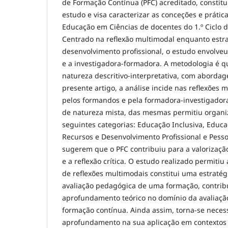
de Formação Contínua (PFC) acreditado, constitu
estudo e visa caracterizar as conceções e prátic
Educação em Ciências de docentes do 1.º Ciclo d
Centrado na reflexão multimodal enquanto estr
desenvolvimento profissional, o estudo envolve
e a investigadora-formadora. A metodologia é qu
natureza descritivo-interpretativa, com aborda
presente artigo, a análise incide nas reflexões
pelos formandos e pela formadora-investigadora
de natureza mista, das mesmas permitiu organi
seguintes categorias: Educação Inclusiva, Educ
Recursos e Desenvolvimento Profissional e Pesso
sugerem que o PFC contribuiu para a valorizaçã
e a reflexão crítica. O estudo realizado permitiu
de reflexões multimodais constitui uma estraté
avaliação pedagógica de uma formação, contrib
aprofundamento teórico no domínio da avaliaç
formação contínua. Ainda assim, torna-se neces
aprofundamento na sua aplicação em contextos