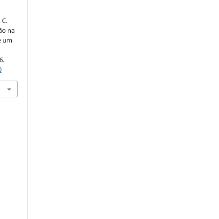
 C.
são na
e um
a
6.
0