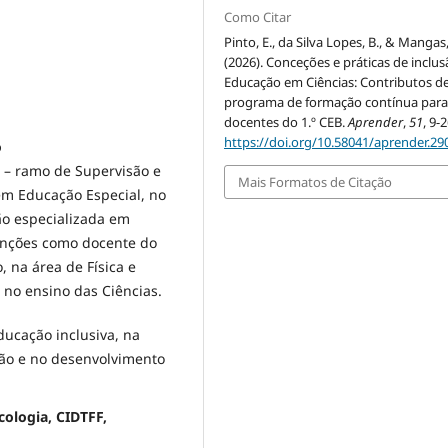
Como Citar
Pinto, E., da Silva Lopes, B., & Mangas,
(2026). Conceções e práticas de inclu
Educação em Ciências: Contributos d
programa de formação contínua par
docentes do 1.º CEB.
Aprender
,
51
, 9-2
https://doi.org/10.58041/aprender.29
o
– ramo de Supervisão e
Mais Formatos de Citação
em Educação Especial, no
ão especializada em
unções como docente do
, na área de Física e
no ensino das Ciências.
ucação inclusiva, na
ão e no desenvolvimento
ologia, CIDTFF,