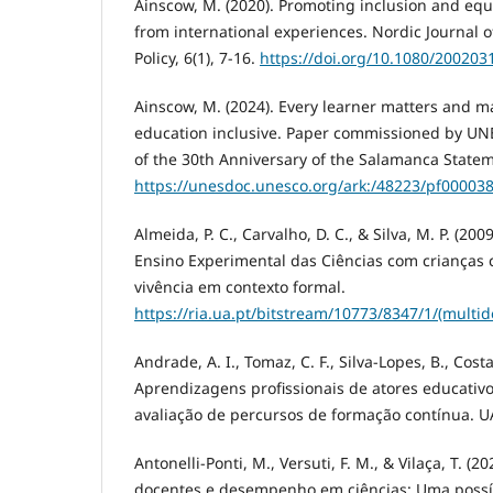
Ainscow, M. (2020). Promoting inclusion and equi
from international experiences. Nordic Journal o
Policy, 6(1), 7-16.
https://doi.org/10.1080/20020
Ainscow, M. (2024). Every learner matters and m
education inclusive. Paper commissioned by UNE
of the 30th Anniversary of the Salamanca State
https://unesdoc.unesco.org/ark:/48223/pf00003
Almeida, P. C., Carvalho, D. C., & Silva, M. P. (200
Ensino Experimental das Ciências com crianças
vivência em contexto formal.
https://ria.ua.pt/bitstream/10773/8347/1/(mult
Andrade, A. I., Tomaz, C. F., Silva-Lopes, B., Costa
Aprendizagens profissionais de atores educativ
avaliação de percursos de formação contínua. UA
Antonelli-Ponti, M., Versuti, F. M., & Vilaça, T. (
docentes e desempenho em ciências: Uma possí